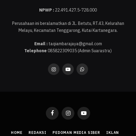
NPWP :
22.491.427.5-728.000
Perusahaan ini beralamatkan di JL. Betutu, RT.43, Kelurahan
Melayu, Kecamatan Tenggarong, Kutai Kartanegara.
Email :
taqiambarajaya@gmail.com
Telephone
085822309035 (Admin Suarastra)
Instagram
YouTube
WhatsApp
Facebook
Instagram
YouTube
HOME
REDAKSI
PEDOMAN MEDIA SIBER
IKLAN