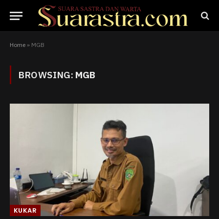
Home
»
MGB
BROWSING:
MGB
KUKAR