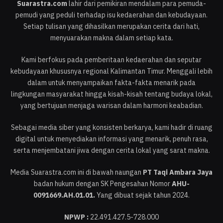
Suarastra.com
lahir dari pemikiran mendalam para pemuda-
pemudi yang peduli terhadap isu kedaerahan dan kebudayaan.
Setiap tulisan yang dihasilkan merupakan cerita dari hati,
menyuarakan makna dalam setiap kata.
Kami berfokus pada pemberitaan kedaerahan dan seputar
kebudayaan khususnya regional Kalimantan Timur. Menggali lebih
dalam untuk menyampaikan fakta-fakta menarik pada
lingkungan masyarakat hingga kisah-kisah tentang budaya lokal,
yang bertujuan menjaga warisan dalam harmoni keabadian.
Sebagai media siber yang konsisten berkarya, kami hadir di ruang
digital untuk menyediakan informasi yang menarik, penuh rasa,
serta menjembatani jiwa dengan cerita lokal yang sarat makna.
Media Suarastra.com ini di bawah naungan
PT Taqi Ambara Jaya
badan hukum dengan SK Pengesahan Nomor
AHU-
0091669.AH.01.01.
Yang dibuat sejak tahun 2024.
NPWP :
22.491.427.5-728.000