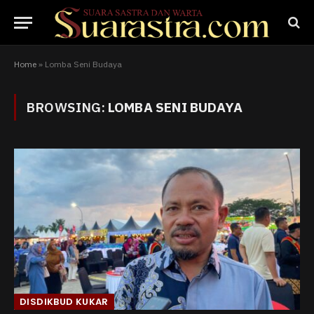
Home
»
Lomba Seni Budaya
BROWSING:
LOMBA SENI BUDAYA
DISDIKBUD KUKAR