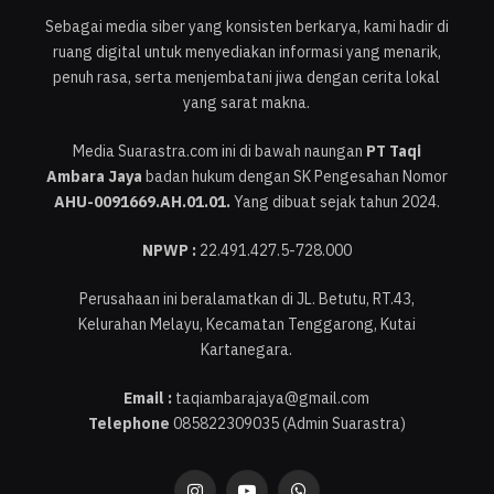
Sebagai media siber yang konsisten berkarya, kami hadir di
ruang digital untuk menyediakan informasi yang menarik,
penuh rasa, serta menjembatani jiwa dengan cerita lokal
yang sarat makna.
Media Suarastra.com ini di bawah naungan
PT Taqi
Ambara Jaya
badan hukum dengan SK Pengesahan Nomor
AHU-0091669.AH.01.01.
Yang dibuat sejak tahun 2024.
NPWP :
22.491.427.5-728.000
Perusahaan ini beralamatkan di JL. Betutu, RT.43,
Kelurahan Melayu, Kecamatan Tenggarong, Kutai
Kartanegara.
Email :
taqiambarajaya@gmail.com
Telephone
085822309035 (Admin Suarastra)