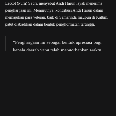
Letkol (Purn) Sabri, menyebut Andi Harun layak menerima
penghargaan ini. Menurutnya, kontribusi Andi Harun dalam
memajukan para veteran, baik di Samarinda maupun di Kaltim,
patut diabadikan dalam bentuk penghormatan tertinggi.
“Penghargaan ini sebagai bentuk apresiasi bagi
kepala daerah yang telah mengorbankan waktu
dan energi dalam berkontribusi melalui
berbagai jabatan strategis di pemerintahan
maupun organisasi,” ungkapnya.
(*)
LVRI
Samarinda