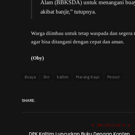
Alam (BBKSDA) untuk menangani buaya 
akibat banjir,” tutupnya.
Warga diimbau untuk tetap waspada dan segera 
agar bisa ditangani dengan cepat dan aman.
(Oby)
Buaya
Ikn
kaltim
Marang Kayu
Pesisir
SHARE.
PREVIOUS ARTICLE
DPK Kaltim Luncurkan Buku Dengan Konten