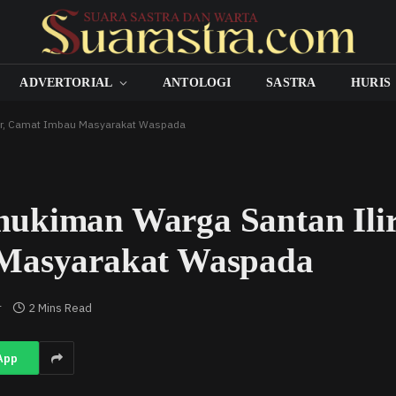
ADVERTORIAL
ANTOLOGI
SASTRA
HURIS
jir, Camat Imbau Masyarakat Waspada
ukiman Warga Santan Ilir
 Masyarakat Waspada
r
2 Mins Read
App