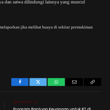
dan satwa dilindungi lainnya yang muncul
melaporkan jika melihat buaya di sekitar permukiman
Facebook
Twitter
WhatsApp
Email
Copy
Link
NEXT ARTICLE
Program Bantuan Keuangan untuk RT di