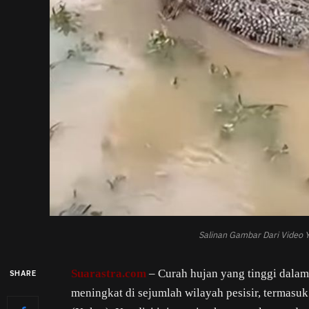
Salinan Gambar Dari Video 
Suarastra.com
– Curah hujan yang tinggi dalam
SHARE
meningkat di sejumlah wilayah pesisir, termas