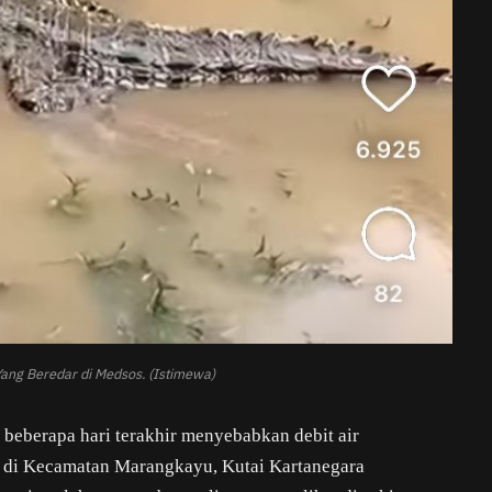
Yang Beredar di Medsos. (Istimewa)
 beberapa hari terakhir menyebabkan debit air
uk di Kecamatan Marangkayu, Kutai Kartanegara