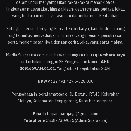
dalam untuk menyampaikan fakta-fakta menarik pada
lingkungan masyarakat hingga kisah-kisah tentang budaya lokal,
yang bertujuan menjaga warisan dalam harmoni keabadian.
Sebagai media siber yang konsisten berkarya, kami hadir di ruang
digital untuk menyediakan informasi yang menarik, penuh rasa,
serta menjembatani jiwa dengan cerita lokal yang sarat makna.
Media Suarastra.com ini di bawah naungan
PT Taqi Ambara Jaya
badan hukum dengan SK Pengesahan Nomor
AHU-
0091669.AH.01.01.
Yang dibuat sejak tahun 2024.
NPWP :
22.491.427.5-728.000
Perusahaan ini beralamatkan di JL. Betutu, RT.43, Kelurahan
Melayu, Kecamatan Tenggarong, Kutai Kartanegara.
Email :
taqiambarajaya@gmail.com
Telephone
085822309035 (Admin Suarastra)