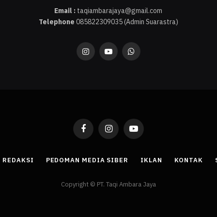
Email :
taqiambarajaya@gmail.com
Telephone
085822309035 (Admin Suarastra)
Instagram
YouTube
WhatsApp
Facebook
Instagram
YouTube
REDAKSI
PEDOMAN MEDIA SIBER
IKLAN
KONTAK
Copyright © PT. Taqi Ambara Jaya