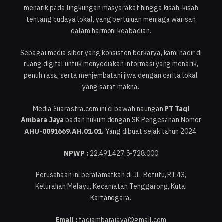
menarik pada lingkungan masyarakat hingga kisah-kisah
tentang budaya lokal, yang bertujuan menjaga warisan
dalam harmoni keabadian.
Sebagai media siber yang konsisten berkarya, kami hadir di
ruang digital untuk menyediakan informasi yang menarik,
penuh rasa, serta menjembatani jiwa dengan cerita lokal
yang sarat makna.
Media Suarastra.com ini di bawah naungan
PT Taqi
Ambara Jaya
badan hukum dengan SK Pengesahan Nomor
AHU-0091669.AH.01.01.
Yang dibuat sejak tahun 2024.
NPWP :
22.491.427.5-728.000
Perusahaan ini beralamatkan di JL. Betutu, RT.43,
Kelurahan Melayu, Kecamatan Tenggarong, Kutai
Kartanegara.
Email :
taqiambarajaya@gmail.com