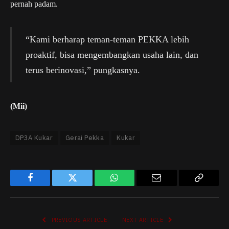
pernah padam.
“Kami berharap teman-teman PEKKA lebih
proaktif, bisa mengembangkan usaha lain, dan
terus berinovasi,” pungkasnya.
(Mii)
DP3A Kukar
Gerai Pekka
Kukar
Facebook
Twitter
WhatsApp
Email
Copy
Link
PREVIOUS ARTICLE
NEXT ARTICLE